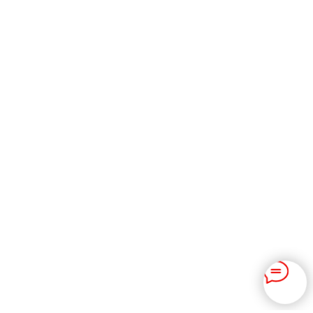
Замена бензонасоса
Замена радиатора печки,
испарителя кондиционера
Промывка системы
кондиционирования
Пайка алюминиевых
Обучение в
трубок
автосервисе
Шланги заднего
Ослуживание
кондиционера
автокондиционера в
Чистка радиатора
Узбекистане
охлаждения без снятия
Курс по ремонту
кондиционера в
Кыргызстане
Политика конфиденциальности
2025 © ServiceAuto.kz