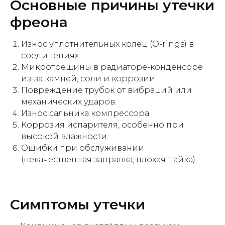
Основные причины утечки
фреона
Записаться на диагностику
Износ уплотнительных колец (O-rings) в
Запишитесь на ТО и получите
соединениях.
бесплатную консультацию от наших
Микротрещины в радиаторе-конденсоре
специалистов
из-за камней, соли и коррозии.
Повреждение трубок от вибраций или
механических ударов.
Записаться
Износ сальника компрессора.
Коррозия испарителя, особенно при
высокой влажности.
Ошибки при обслуживании
(некачественная заправка, плохая пайка).
Симптомы утечки