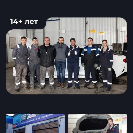
Замена рулевой тяги и
наконечника
Замена рулевой рейки
Замена шруса
Замена привода
Диагностика
Компьютерная
диагностика
Диагностика ходовой
части
Диагностика
Регулировка фар
видеоэндоскопом
Шиномонтаж и
балансировка колес
Ремонт тормозной
Установка
системы
подогревателей
Проточка тормозных
дизельного топлива
дисков
Замена рем.комплектов
Чистка радиатора печки
суппортов
Ремонт / реставрация
авто стекол
Замена ремней ГРМ и
Установка бронепленки
мелко срочный ремонт
двигателей
Чистка системы
Замена ГРМ
охлаждения
Замена маслоотражателей
Диагностика и ремонт
Замена сальников
дизельных
Замена помпы
механических форсунок
Замена радиаторов