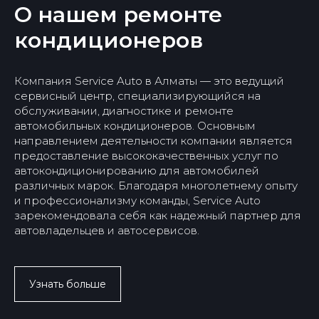
О нашем ремонте
кондиционеров
г. Алматы, ул. Омская 125 А, уг. пр.
Компания Service Auto в Алматы — это ведущий
Рыскулова
+7 727 317 22 89
+7 777 132 35 83
сервисный центр, специализирующийся на
+7 707 726 74 74
+7 701 746 59 75
обслуживании, диагностике и ремонте
Социальные сети
автомобильных кондиционеров. Основным
направлением деятельности компании является
предоставление высококачественных услуг по
автокондиционированию для автомобилей
различных марок. Благодаря многолетнему опыту
и профессионализму команды, Service Auto
Замена масла
Ходовая часть
зарекомендовала себя как надежный партнер для
Замена моторного масла
Ремонт ходовой части
Замена масла МКПП
Ремонт тормозной части
автовладельцев и автосервисов.
Замена масла АКПП
Замена тормозных
колодок
Замена масла в ГУР
Замена масла в редукторе
Замена шаровой
Замена топливного
Замена подшипника
фильтра
ступицы
Замена воздушного
Замена сайлентблоков
Узнать больше
фильтра
рычага
Замена амортизатора
Замена тормозной
жидкости
Замена стойки
стабилизатора
Замена антифриза
Замена рычагов подвески