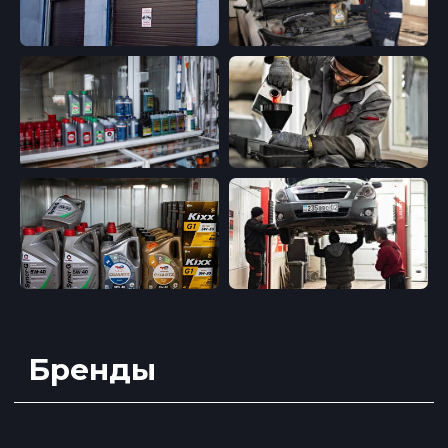
Замена прокладки
клапанной крышки
Сотрудничество
Замена свечей зажигания
Замена свечей
накаливания
Заправка и ремонт
автокондиционера
Заправка
Ремонт топливной
автокондиционера
системы «бензин»
Изготовление шлангов
Чистка форсунок
автокондиционера
Проверка бензонасоса на
Дезинфекция
автокондиционера
стенде
Замена бензонасоса
Замена радиатора печки,
испарителя кондиционера
Промывка системы
кондиционирования
Пайка алюминиевых
Обучение в
трубок
автосервисе
Шланги заднего
Ослуживание
кондиционера
автокондиционера в
Чистка радиатора
Узбекистане
охлаждения без снятия
Курс по ремонту
кондиционера в
Кыргызстане
Политика конфиденциальности
2025 © ServiceAuto.kz