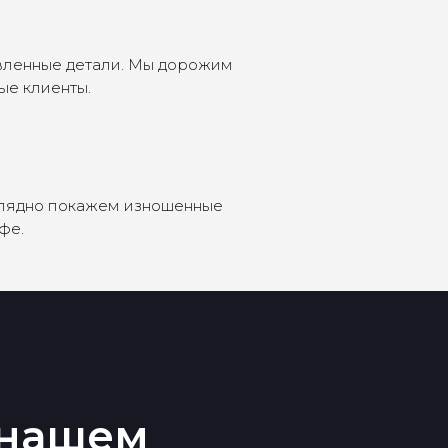
овленные детали. Мы дорожим
ые клиенты.
наглядно покажем изношенные
фе.
 нашем