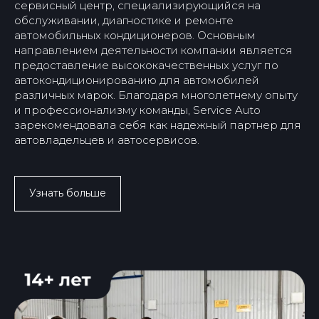
сервисный центр, специализирующийся на
обслуживании, диагностике и ремонте
автомобильных кондиционеров. Основным
Замена масла
Ходовая часть
направлением деятельности компании является
Замена моторного масла
Ремонт ходовой части
Замена масла МКПП
Ремонт тормозной части
предоставление высококачественных услуг по
Замена масла АКПП
Замена тормозных
колодок
Замена масла в ГУР
автокондиционированию для автомобилей
Замена масла в редукторе
Замена шаровой
Замена топливного
Замена подшипника
различных марок. Благодаря многолетнему опыту
фильтра
ступицы
и профессионализму команды, Service Auto
Замена воздушного
Замена сайлентблоков
фильтра
рычага
зарекомендовала себя как надежный партнер для
Замена амортизатора
Замена тормозной
жидкости
Замена стойки
автовладельцев и автосервисов.
стабилизатора
Замена антифриза
Замена рычагов подвески
Замена рулевой тяги и
наконечника
Замена рулевой рейки
Замена шруса
Узнать больше
Замена привода
Диагностика
Компьютерная
диагностика
Диагностика ходовой
части
Диагностика
Регулировка фар
видеоэндоскопом
Шиномонтаж и
балансировка колес
Ремонт тормозной
Установка
системы