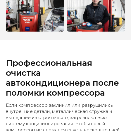
Способы оплаты
Наличный расчёт
Профессиональная
очистка
автокондиционера после
Банковская карта
поломки компрессора
Если компрессор заклинил или разрушились
внутренние детали, металлическая стружка и
Безналичный рассчет
вышедшее из строя масло, загрязняют всю
систему кондиционирования. Чтобы новый
компрессор не сломался спустя несколько дней,