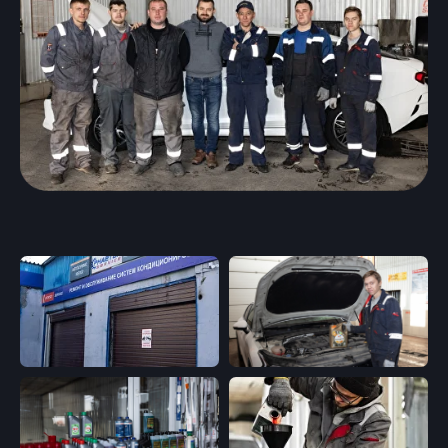
подогревателей
Проточка тормозных
дизельного топлива
дисков
Замена рем.комплектов
Чистка радиатора печки
суппортов
Ремонт / реставрация
авто стекол
Замена ремней ГРМ и
Установка бронепленки
мелко срочный ремонт
двигателей
Чистка системы
Замена ГРМ
охлаждения
Замена маслоотражателей
Диагностика и ремонт
Замена сальников
дизельных
Замена помпы
механических форсунок
Замена радиаторов
Замена прокладки
клапанной крышки
Сотрудничество
Замена свечей зажигания
Замена свечей
накаливания
Заправка и ремонт
автокондиционера
Заправка
Ремонт топливной
автокондиционера
системы «бензин»
Изготовление шлангов
Чистка форсунок
автокондиционера
Проверка бензонасоса на
Дезинфекция
автокондиционера
стенде
Замена бензонасоса
Замена радиатора печки,
испарителя кондиционера