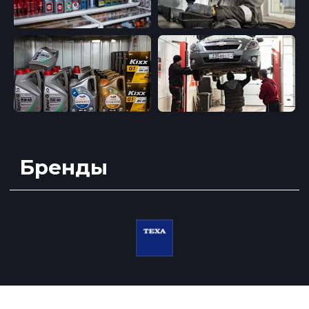
Промывка системы
кондиционирования
Пайка алюминиевых
Обучение в
трубок
автосервисе
Шланги заднего
Ослуживание
кондиционера
автокондиционера в
Чистка радиатора
Узбекистане
охлаждения без снятия
Курс по ремонту
кондиционера в
Кыргызстане
Политика конфиденциальности
2025 © ServiceAuto.kz