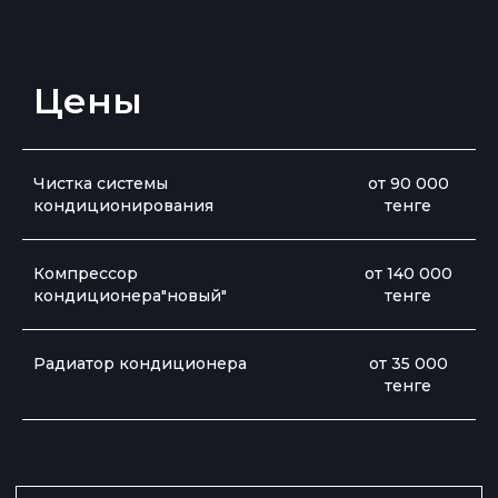
Цены
Чистка системы
от 90 000
кондиционирования
тенге
Компрессор
от 140 000
Примеры наших работ
кондиционера"новый"
тенге
Радиатор кондиционера
от 35 000
тенге