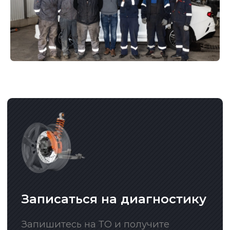
г. Алматы, ул. Омская 125 А, уг. пр.
Рыскулова
+7 727 317 22 89
+7 777 132 35 83
+7 707 726 74 74
+7 701 746 59 75
Социальные сети
Замена масла
Ходовая часть
Замена моторного масла
Ремонт ходовой части
Замена масла МКПП
Ремонт тормозной части
Замена масла АКПП
Замена тормозных
колодок
Замена масла в ГУР
Замена масла в редукторе
Замена шаровой
Замена топливного
Замена подшипника
фильтра
ступицы
Замена воздушного
Замена сайлентблоков
фильтра
рычага
Замена амортизатора
Замена тормозной
жидкости
Замена стойки
стабилизатора
Замена антифриза
Замена рычагов подвески
Замена рулевой тяги и
наконечника
Замена рулевой рейки
Замена шруса
Замена привода
Диагностика