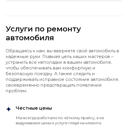
Услуги по ремонту
автомобиля
Записаться на диагностику
Обращаясь к нам, вы вверяете свой автомобиль в
Запишитесь на ТО и получите
надежные руки. Главная цель наших мастеров –
бесплатную консультацию от наших
устранить все неполадки в вашем автомобиле,
специалистов
чтобы обеспечивать вам комфортную и
безопасную поездку. А также следить и
поддерживать исправное состояние автомобиля,
Записаться
своевременно предотвращать появление
проблем.
Честные цены
Мы всегда работаем по чёткому прайсу, а не
выдумываем цены и услуги глядя на клиента.