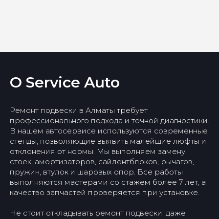
О Service Auto
Ремонт подвески в Алматы требует
профессионального подхода и точной диагностики.
В нашем автосервисе используются современные
стенды, позволяющие выявить малейшие люфты и
отклонения от нормы. Мы выполняем замену
стоек, амортизаторов, сайлентблоков, рычагов,
пружин, втулок и шаровых опор. Все работы
выполняются мастерами со стажем более 7 лет, а
качество запчастей проверяется при установке.
г. Алматы, ул. Омская 125 А, уг. пр.
Не стоит откладывать ремонт подвески: даже
Рыскулова