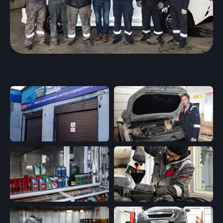
Диагностика ходовой
части
Диагностика
Регулировка фар
видеоэндоскопом
Шиномонтаж и
балансировка колес
Ремонт тормозной
Установка
системы
подогревателей
Проточка тормозных
дизельного топлива
дисков
Замена рем.комплектов
Чистка радиатора печки
суппортов
Ремонт / реставрация
авто стекол
Замена ремней ГРМ и
Установка бронепленки
мелко срочный ремонт
двигателей
Чистка системы
Замена ГРМ
охлаждения
Замена маслоотражателей
Диагностика и ремонт
Замена сальников
дизельных
Замена помпы
механических форсунок
Замена радиаторов
Замена прокладки
клапанной крышки
Сотрудничество
Замена свечей зажигания
Замена свечей
накаливания
Заправка и ремонт
автокондиционера