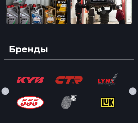
Заправка
Ремонт топливной
автокондиционера
системы «бензин»
Изготовление шлангов
Чистка форсунок
автокондиционера
Проверка бензонасоса на
Дезинфекция
автокондиционера
стенде
Замена бензонасоса
Замена радиатора печки,
испарителя кондиционера
Промывка системы
кондиционирования
Пайка алюминиевых
Обучение в
трубок
автосервисе
Шланги заднего
Ослуживание
кондиционера
автокондиционера в
Чистка радиатора
Узбекистане
охлаждения без снятия
Курс по ремонту
кондиционера в
Кыргызстане
Политика конфиденциальности
2025 © ServiceAuto.kz