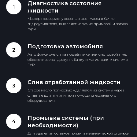
Диагностика состояния
жидкости
Мастер проверяет уровень и цвет масла в бачке
гидроусилителя, выявляет наличие примесей и запаха
гари.
Подготовка автомобиля
Узнать больше
Авто фиксируется на подъёмнике или смотровой яме,
обеспечивается доступ к бачку и магистралям системы
ГУР.
Слив отработанной жидкости
Старое масло полностью удаляется из системы через
сливные шланги или при помощи специального
оборудования.
Промывка системы (при
необходимости)
Для удаления остатков грязи и металлической стружки