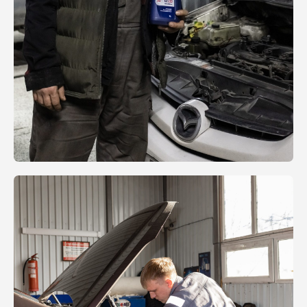
Вы звоните в наш автосервис
Сообщаете данные авто и проблему,
наши специалисты вас подробно
проконсультируют
Записываетесь на удобное для вас
время
По приезду, мастер проводит
предварительный осмотр на
наличие сопутствующих проблем
Подбираются необходимые
запчасти, согласуются цены
По окончанию ремонта и проверке
результата, оплачиваете
выполненные работы получая на
руки все необходимые документы