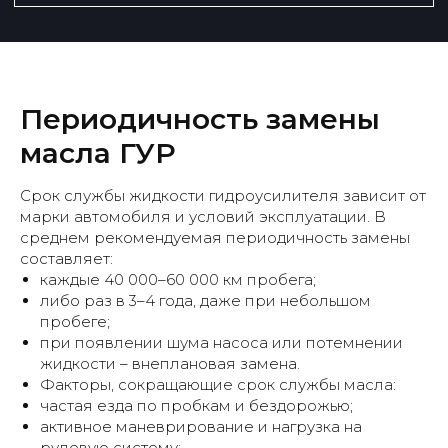
Рассчитать стоимость
Периодичность замены
масла ГУР
+7
Срок службы жидкости гидроусилителя зависит от
марки автомобиля и условий эксплуатации. В
среднем рекомендуемая периодичность замены
составляет:
каждые 40 000–60 000 км пробега;
либо раз в 3–4 года, даже при небольшом
пробеге;
при появлении шума насоса или потемнении
жидкости – внеплановая замена.
Факторы, сокращающие срок службы масла:
частая езда по пробкам и бездорожью;
Рассчитать
активное маневрирование и нагрузка на
рулевую систему;