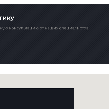
тику
тную консультацию от наших специалистов