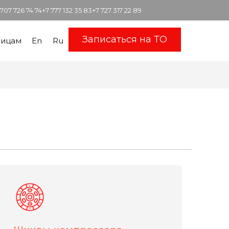
 707 726 74 74
+7 777 132 35 83
+7 727 317 22 89
Записаться на ТО
лицам
En
Ru