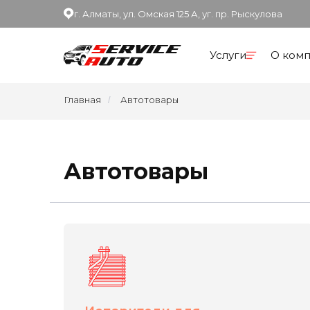
г. Алматы, ул. Омская 125 А, уг. пр. Рыскулова
Услуги
О ком
Главная
Автотовары
/
Автотовары