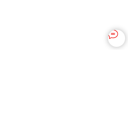
Контакты
Мы работаем с Понедельника по Субботу,
с 9:00 до 18:00
Воскресенье -
выходной
+7 701 746 59 75