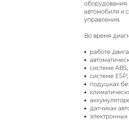
оборудования.
автомобиля и 
управления.
Во время диаг
работе двига
автоматичес
системе ABS;
системе ESP;
подушках без
климатическо
аккумуляторе
датчиках авт
электронных