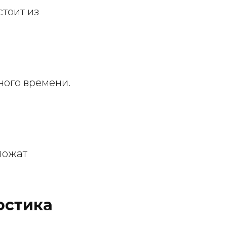
тоит из
ного времени.
ложат
остика