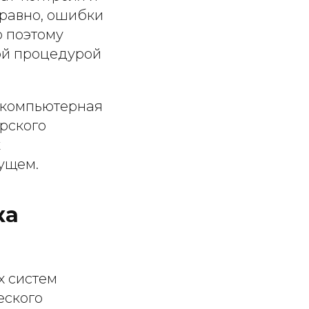
правно, ошибки
о поэтому
ой процедурой
я компьютерная
рского
к
ущем.
ка
х систем
еского