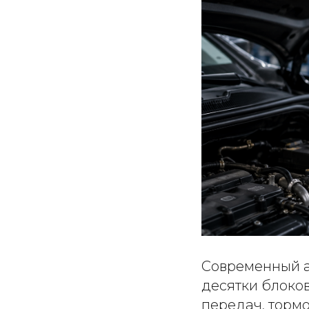
Современный а
десятки блоко
передач, тормо