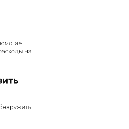
омогает
расходы на
вить
обнаружить