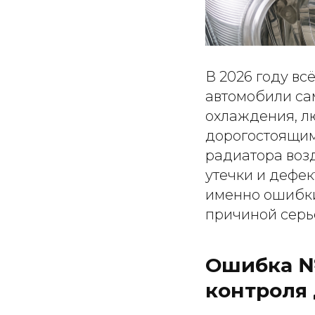
В 2026 году вс
автомобили сам
охлаждения, л
дорогостоящим
радиатора воз
утечки и дефек
именно ошибки
причиной серь
Ошибка №
контроля