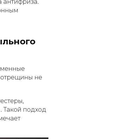
а антифриза.
зонным
ыльного
ременные
ротрещины не
естеры,
 Такой подход
тмечает