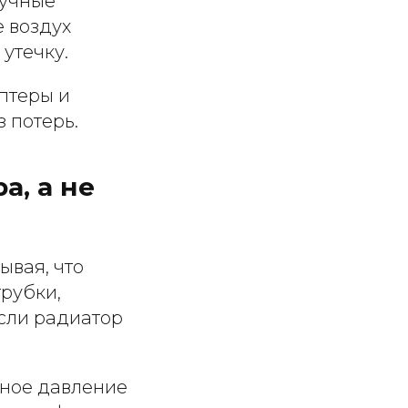
ручные
е воздух
утечку.
птеры и
 потерь.
а, а не
ывая, что
рубки,
если радиатор
ьное давление