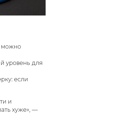
к можно
й уровень для
рку: если
ти и
ать хуже», —