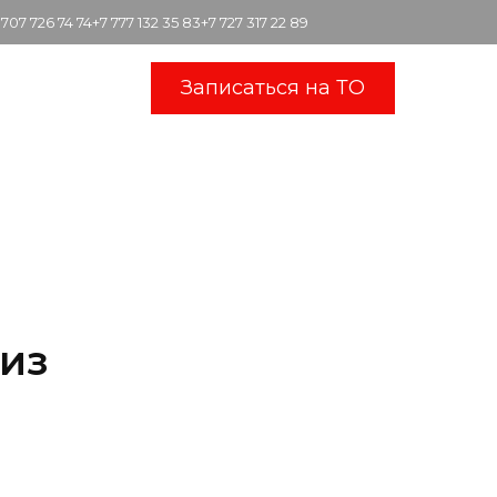
 707 726 74 74
+7 777 132 35 83
+7 727 317 22 89
Записаться на ТО
 из