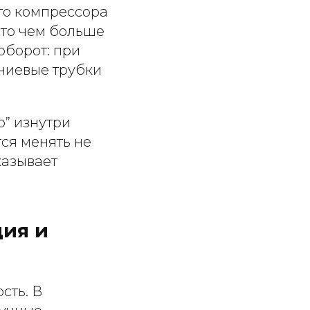
го компрессора
что чем больше
оборот: при
ниевые трубки
о” изнутри
ся менять не
казывает
ия и
сть. В