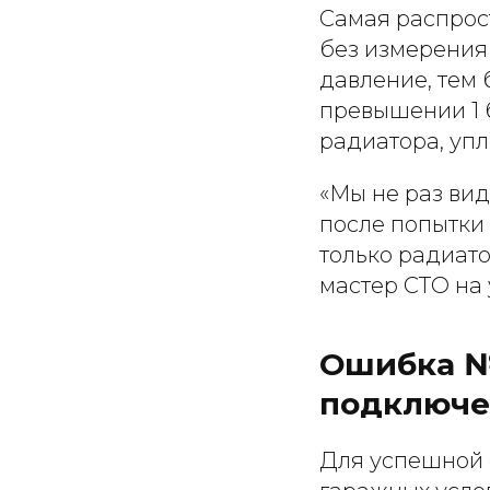
Самая распрос
без измерения
давление, тем 
превышении 1 
радиатора, уп
«Мы не раз вид
после попытки
только радиато
мастер СТО на у
Ошибка №
подключе
Для успешной 