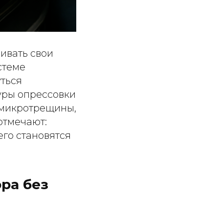
ивать свои
стеме
ться
уры опрессовки
 микротрещины,
отмечают:
го становятся
ра без