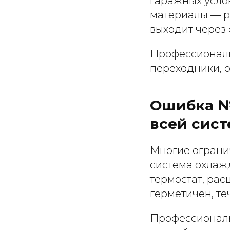
гаражных усло
материалы — ре
выходит через 
Профессиональ
переходники, 
Ошибка №3
всей сис
Многие ограни
система охлаж
термостат, ра
герметичен, те
Профессиональ