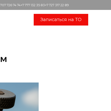
 707 726 74 74
+7 777 132 35 83
+7 727 317 22 89
Записаться на ТО
ом