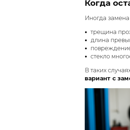
Когда ос
Иногда замена 
трещина прох
длина превы
повреждение 
стекло мног
В таких случая
вариант с за