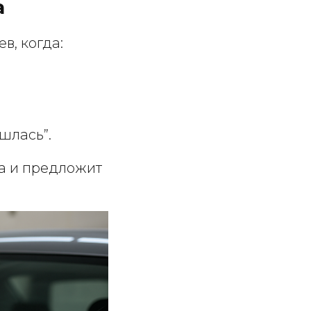
а
в, когда:
шлась”.
та и предложит