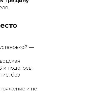
ть трещину
еля.
есто
 установкой —
водская
 и подогрев.
ние, без
пряжение и не