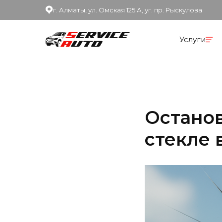
г. Алматы, ул. Омская 125 А, уг. пр. Рыскулова
Услуги
Остано
стекле 