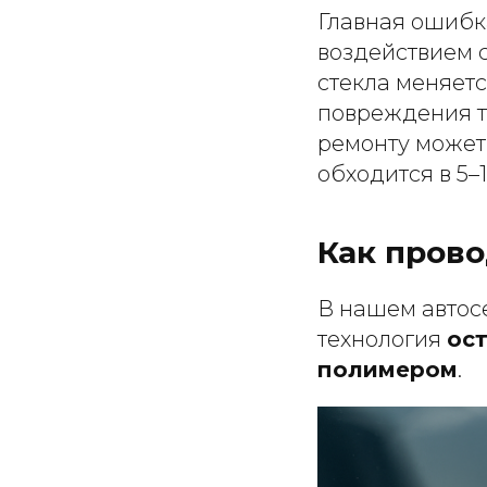
Главная ошибк
воздействием 
стекла меняетс
повреждения т
ремонту может 
обходится в 5–
Как пров
В нашем автос
технология
ос
полимером
.