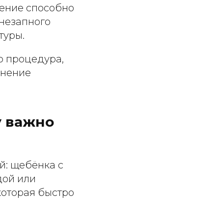
ение способно
внезапного
туры.
о процедура,
анение
у важно
й: щебёнка с
дой или
которая быстро