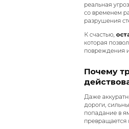
реальная угро
со временем ра
разрушения ст
К счастью,
ост
которая позво
повреждения и
Почему т
действова
Даже аккуратн
дороги, сильны
попадание в ям
превращается 