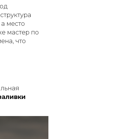
Под
 структура
 а место
же мастер по
ена, что
альная
заливки