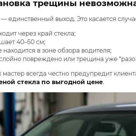
тановка трещины невозможн
— единственный выход. Это касается случае
одит через край стекла;
шает 40–50 см;
находится в зоне обзора водителя;
ослойно повреждено или трещина уже “разо
х мастер всегда честно предупредит клиен
меной стекла по выгодной цене
.