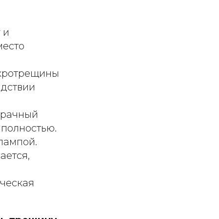
 и
место
икротрещины
едствии
зрачный
 полностью.
лампой.
ается,
ическая