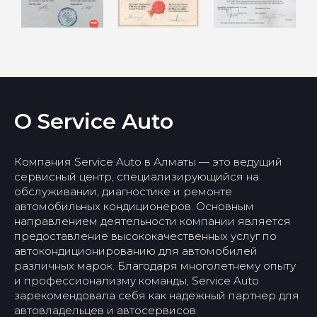
Замена масла
Ходовая часть
Замена моторного масла
Ремонт ходовой части
Замена масла МКПП
Ремонт тормозной части
Замена масла АКПП
Замена тормозных
колодок
Замена масла в ГУР
О Service Auto
Замена масла в редукторе
Замена шаровой
Замена топливного
Замена подшипника
фильтра
ступицы
Замена воздушного
Замена сайлентблоков
фильтра
рычага
Замена амортизатора
Замена тормозной
Компания Service Auto в Алматы — это ведущий
жидкости
Замена стойки
стабилизатора
сервисный центр, специализирующийся на
Замена антифриза
Замена рычагов подвески
обслуживании, диагностике и ремонте
Замена рулевой тяги и
наконечника
автомобильных кондиционеров. Основным
Замена рулевой рейки
Замена шруса
направлением деятельности компании является
Замена привода
предоставление высококачественных услуг по
Диагностика
автокондиционированию для автомобилей
Компьютерная
диагностика
различных марок. Благодаря многолетнему опыту
Диагностика ходовой
и профессионализму команды, Service Auto
части
Диагностика
зарекомендовала себя как надежный партнер для
Регулировка фар
видеоэндоскопом
автовладельцев и автосервисов.
Шиномонтаж и