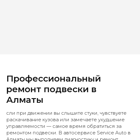
Бренды с которыми работаем
Профессиональный
Видео ремонт подвески
ремонт подвески в
Алматы
сли при движении вы слышите стуки, чувствуете
раскачивание кузова или замечаете ухудшение
управляемости — самое время обратиться за
ремонтом подвески. В автосервисе Service Auto в
Алматы мы выполняем диагностику и ремонт