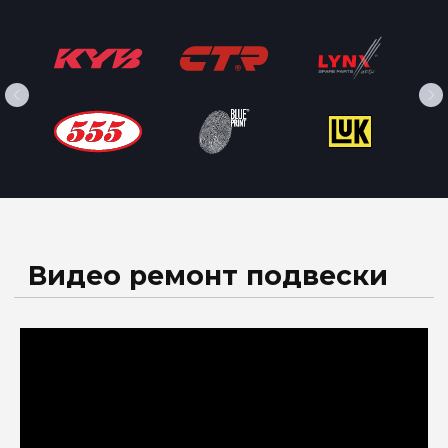
Вы звоните в наш автосервис
Сообщаете данные авто и проблему,
наши специалисты вас подробно
проконсультируют
Записываетесь на удобное для вас
время
По приезду, мастер проводит
предварительный осмотр на
наличие сопутствующих проблем
Подбираются необходимые
запчасти, согласуются цены
По окончанию ремонта и проверке
результата, оплачиваете
выполненные работы получая на
руки все необходимые документы
Ваш автомобиль отремонтирован и
готов к работе