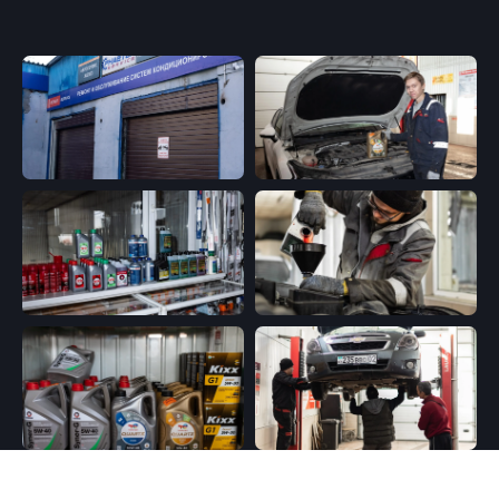
автокондиционера
стенде
Замена бензонасоса
Замена радиатора печки,
испарителя кондиционера
Промывка системы
кондиционирования
Пайка алюминиевых
Обучение в
трубок
автосервисе
Шланги заднего
Ослуживание
кондиционера
автокондиционера в
Чистка радиатора
Узбекистане
охлаждения без снятия
Курс по ремонту
кондиционера в
Кыргызстане
Политика конфиденциальности
2025 © ServiceAuto.kz