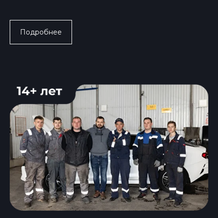
балансировка колес
Ремонт тормозной
Установка
системы
подогревателей
Проточка тормозных
дизельного топлива
Подробнее
дисков
Замена рем.комплектов
Чистка радиатора печки
суппортов
Ремонт / реставрация
авто стекол
Замена ремней ГРМ и
Установка бронепленки
мелко срочный ремонт
двигателей
Чистка системы
Замена ГРМ
охлаждения
Замена маслоотражателей
Диагностика и ремонт
Замена сальников
дизельных
Замена помпы
механических форсунок
Замена радиаторов
Замена прокладки
клапанной крышки
Сотрудничество
Замена свечей зажигания
Замена свечей
накаливания
Заправка и ремонт
автокондиционера
Заправка
Ремонт топливной
автокондиционера
системы «бензин»
Изготовление шлангов
Чистка форсунок
автокондиционера
Проверка бензонасоса на
Дезинфекция